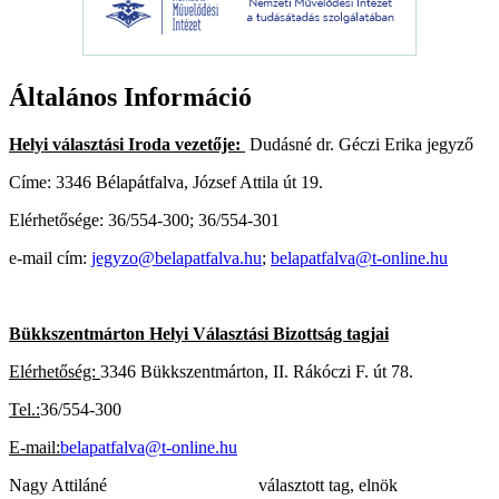
Általános Információ
Helyi választási Iroda vezetője:
Dudásné dr. Géczi Erika jegyző
Címe: 3346 Bélapátfalva, József Attila út 19.
Elérhetősége: 36/554-300; 36/554-301
e-mail cím:
jegyzo@belapatfalva.hu
;
belapatfalva@t-online.hu
Bükkszentmárton Helyi Választási Bizottság tagjai
Elérhetőség:
3346 Bükkszentmárton, II. Rákóczi F. út 78.
Tel.:
36/554-300
E-mail:
belapatfalva@t-online.hu
Nagy Attiláné választott tag, elnök