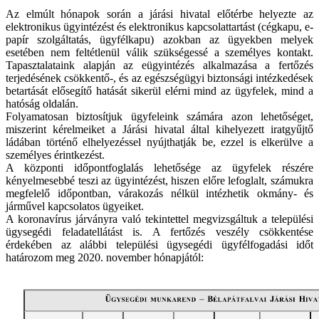
Az elmúlt hónapok során a járási hivatal előtérbe helyezte az
elektronikus ügyintézést és elektronikus kapcsolattartást (cégkapu, e-
papír szolgáltatás, ügyfélkapu) azokban az ügyekben melyek
esetében nem feltétlenül válik szükségessé a személyes kontakt.
Tapasztalataink alapján az eügyintézés alkalmazása a fertőzés
terjedésének csökkentő-, és az egészségügyi biztonsági intézkedések
betartását elősegítő hatását sikerül elérni mind az ügyfelek, mind a
hatóság oldalán.
Folyamatosan biztosítjuk ügyfeleink számára azon lehetőséget,
miszerint kérelmeiket a Járási hivatal által kihelyezett iratgyűjtő
ládában történő elhelyezéssel nyújthatják be, ezzel is elkerülve a
személyes érintkezést.
A központi időpontfoglalás lehetősége az ügyfelek részére
kényelmesebbé teszi az ügyintézést, hiszen előre lefoglalt, számukra
megfelelő időpontban, várakozás nélkül intézhetik okmány- és
járművel kapcsolatos ügyeiket.
A koronavírus járványra való tekintettel megvizsgáltuk a települési
ügysegédi feladatellátást is. A fertőzés veszély csökkentése
érdekében az alábbi települési ügysegédi ügyfélfogadási időt
határozom meg 2020. november hónapjától: