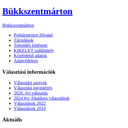
Bükkszentmárton
Bükkszentmárton
Polgármesteri Hivatal
Társulások
Település története
KIKELET szálláshely
Közérdekű adatok
Adatvédelem
Választási információk
Választási szervek
Választási ügyintézés
2026. évi választás
2024 évi Általános választások
Választások 2022
Választások 2019
Aktuális