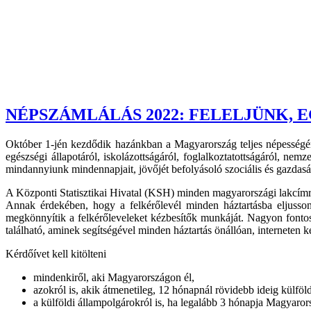
NÉPSZÁMLÁLÁS 2022: FELELJÜNK, 
Október 1-jén kezdődik hazánkban a Magyarország teljes népességére 
egészségi állapotáról, iskolázottságáról, foglalkoztatottságáról, nemz
mindannyiunk mindennapjait, jövőjét befolyásoló szociális és gazdasági
A Központi Statisztikai Hivatal (KSH) minden magyarországi lakcím
Annak érdekében, hogy a felkérőlevél minden háztartásba eljusson
megkönnyítik a felkérőleveleket kézbesítők munkáját. Nagyon fontos
található, aminek segítségével minden háztartás önállóan, interneten 
Kérdőívet kell kitölteni
mindenkiről, aki Magyarországon él,
azokról is, akik átmenetileg, 12 hónapnál rövidebb ideig külfö
a külföldi állampolgárokról is, ha legalább 3 hónapja Magyaro