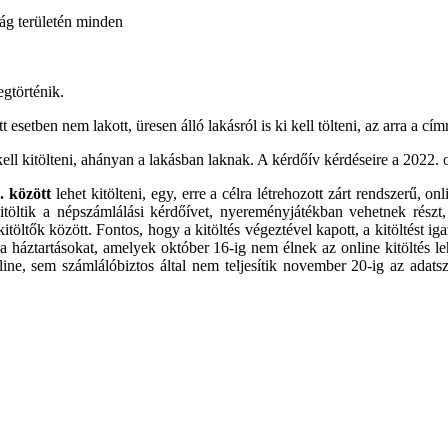
ág területén minden
egtörténik.
setben nem lakott, üresen álló lakásról is ki kell tölteni, az arra a címr
l kitölteni, ahányan a lakásban laknak. A kérdőív kérdéseire a 2022. ok
. között
lehet kitölteni, egy, erre a célra létrehozott zárt rendszerű, o
töltik a népszámlálási kérdőívet, nyereményjátékban vehetnek részt,
töltők között. Fontos, hogy a kitöltés végeztével kapott, a kitöltést 
 a háztartásokat, amelyek október 16-ig nem élnek az online kitöltés l
line, sem számlálóbiztos által nem teljesítik november 20-ig az adatsz