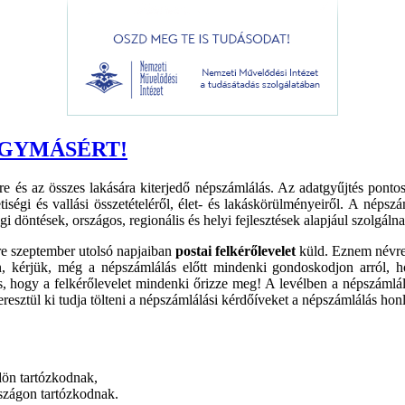
EGYMÁSÉRT!
és az összes lakására kiterjedő népszámlálás. Az adatgyűjtés pontos 
etiségi és vallási összetételéről, élet- és lakáskörülményeiről. A néps
 döntések, országos, regionális és helyi fejlesztések alapjául szolgálna
re szeptember utolsó napjaiban
postai felkérőlevelet
küld. Eznem névre 
, kérjük, még a népszámlálás előtt mindenki gondoskodjon arról, ho
, hogy a felkérőlevelet mindenki őrizze meg! A levélben a népszámlálá
keresztül ki tudja tölteni a népszámlálási kérdőíveket a népszámlálás ho
ldön tartózkodnak,
rszágon tartózkodnak.