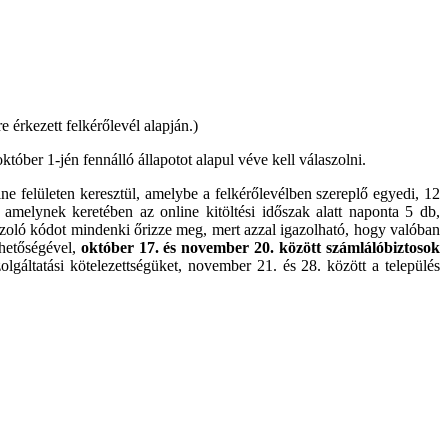
e érkezett felkérőlevél alapján.)
tóber 1-jén fennálló állapotot alapul véve kell válaszolni.
nline felületen keresztül, amelybe a felkérőlevélben szereplő egyedi, 12
 amelynek keretében az online kitöltési időszak alatt naponta 5 db,
igazoló kódot mindenki őrizze meg, mert azzal igazolható, hogy valóban
ehetőségével,
október 17. és november 20. között számlálóbiztosok
olgáltatási kötelezettségüket, november 21. és 28. között a település