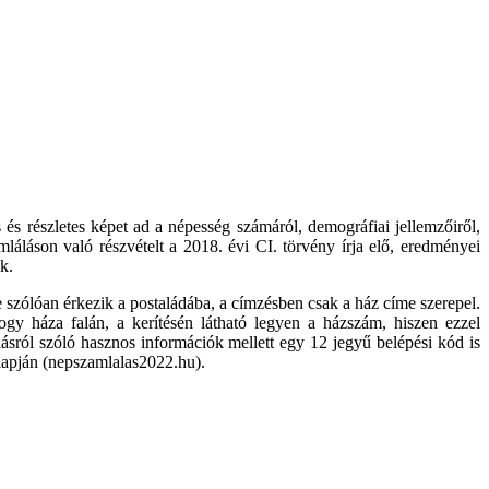
és részletes képet ad a népesség számáról, demográfiai jellemzőiről,
zámláláson való részvételt a 2018. évi CI. törvény írja elő, eredményei
k.
szólóan érkezik a postaládába, a címzésben csak a ház címe szerepel.
gy háza falán, a kerítésén látható legyen a házszám, hiszen ezzel
sról szóló hasznos információk mellett egy 12 jegyű belépési kód is
nlapján (nepszamlalas2022.hu).