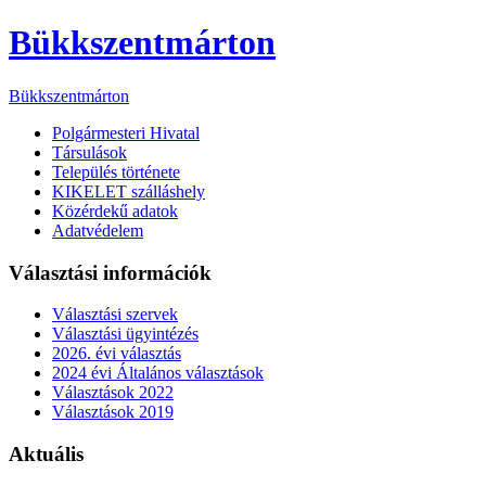
Bükkszentmárton
Bükkszentmárton
Polgármesteri Hivatal
Társulások
Település története
KIKELET szálláshely
Közérdekű adatok
Adatvédelem
Választási információk
Választási szervek
Választási ügyintézés
2026. évi választás
2024 évi Általános választások
Választások 2022
Választások 2019
Aktuális