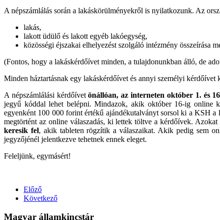
A népszámlálás során a lakáskörülményekről is nyilatkozunk. Az orsz
lakás,
lakott üdülő és lakott egyéb lakóegység,
közösségi éjszakai elhelyezést szolgáló intézmény összeírása m
(Fontos, hogy a lakáskérdőívet minden, a tulajdonunkban álló, de adott e
Minden háztartásnak egy lakáskérdőívet és annyi személyi kérdőívet kel
A népszámlálási kérdőívet
önállóan, az interneten
október 1. és 16
jegyű kóddal lehet belépni. Mindazok, akik október 16-ig online ki
egyenként 100 000 forint értékű ajándékutalványt sorsol ki a KSH a ki
megtörtént az online válaszadás, ki lettek töltve a kérdőívek. Azokat
keresik fel
, akik tableten rögzítik a válaszaikat. Akik pedig sem on
jegyzőjénél jelentkezve tehetnek ennek eleget.
Feleljünk, egymásért!
Előző
Következő
Magyar államkincstár