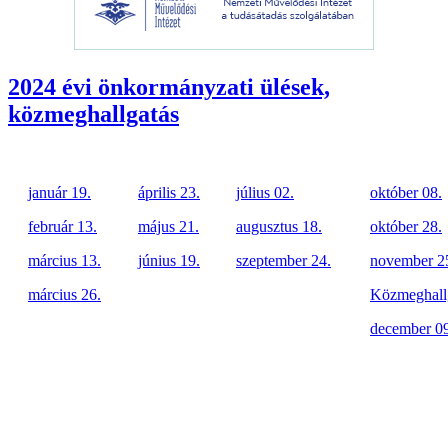
2024 évi önkormányzati ülések,
közmeghallgatás
január 19.
április 23.
július 02.
október 08.
február 13.
május 21.
augusztus 18.
október 28.
március 13.
június 19.
szeptember 24.
november 2
március 26.
Közmeghall
december 09