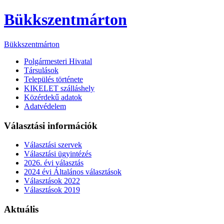
Bükkszentmárton
Bükkszentmárton
Polgármesteri Hivatal
Társulások
Település története
KIKELET szálláshely
Közérdekű adatok
Adatvédelem
Választási információk
Választási szervek
Választási ügyintézés
2026. évi választás
2024 évi Általános választások
Választások 2022
Választások 2019
Aktuális