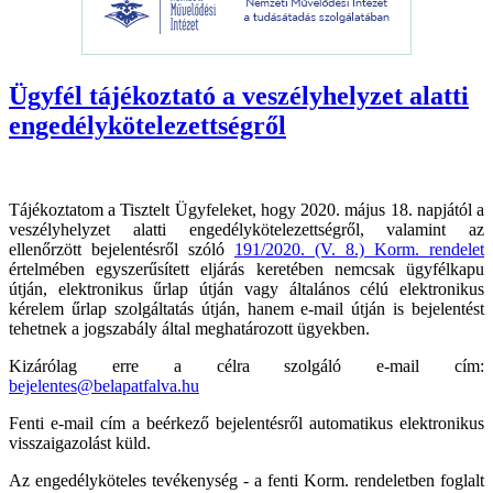
Ügyfél tájékoztató a veszélyhelyzet alatti
engedélykötelezettségről
Tájékoztatom a Tisztelt Ügyfeleket, hogy 2020. május 18. napjától a
veszélyhelyzet alatti engedélykötelezettségről, valamint az
ellenőrzött bejelentésről szóló
191/2020. (V. 8.) Korm. rendelet
értelmében egyszerűsített eljárás keretében nemcsak ügyfélkapu
útján, elektronikus űrlap útján vagy általános célú elektronikus
kérelem űrlap szolgáltatás útján, hanem e-mail útján is bejelentést
tehetnek a jogszabály által meghatározott ügyekben.
Kizárólag erre a célra szolgáló e-mail cím:
bejelentes@belapatfalva.hu
Fenti e-mail cím a beérkező bejelentésről automatikus elektronikus
visszaigazolást küld.
Az engedélyköteles tevékenység - a fenti Korm. rendeletben foglalt