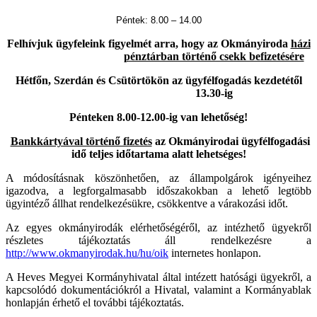
Péntek: 8.00 – 14.00
Felhívjuk ügyfeleink figyelmét arra, hogy az Okmányiroda
házi
pénztárban történő csekk befizetésére
Hétfőn, Szerdán és Csütörtökön az ügyfélfogadás kezdetétől
13.30-ig
Pénteken 8.00-12.00-ig van lehetőség!
Bankkártyával történő fizetés
az Okmányirodai ügyfélfogadási
idő teljes időtartama alatt lehetséges!
A módosításnak köszönhetően, az állampolgárok igényeihez
igazodva, a legforgalmasabb időszakokban a lehető legtöbb
ügyintéző állhat rendelkezésükre, csökkentve a várakozási időt.
Az egyes okmányirodák elérhetőségéről, az intézhető ügyekről
részletes tájékoztatás áll rendelkezésre a
http://www.okmanyirodak.hu/hu/oik
internetes honlapon.
A Heves Megyei Kormányhivatal által intézett hatósági ügyekről, a
kapcsolódó dokumentációkról a Hivatal, valamint a Kormányablak
honlapján érhető el további tájékoztatás.