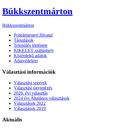
Bükkszentmárton
Bükkszentmárton
Polgármesteri Hivatal
Társulások
Település története
KIKELET szálláshely
Közérdekű adatok
Adatvédelem
Választási információk
Választási szervek
Választási ügyintézés
2026. évi választás
2024 évi Általános választások
Választások 2022
Választások 2019
Aktuális