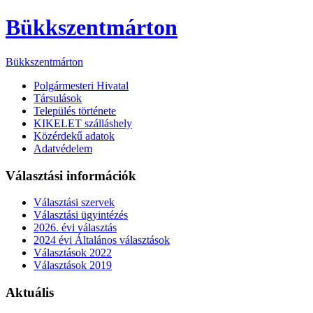
Bükkszentmárton
Bükkszentmárton
Polgármesteri Hivatal
Társulások
Település története
KIKELET szálláshely
Közérdekű adatok
Adatvédelem
Választási információk
Választási szervek
Választási ügyintézés
2026. évi választás
2024 évi Általános választások
Választások 2022
Választások 2019
Aktuális