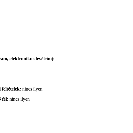
zám, elektronikus levélcím):
 feltételek:
nincs ilyen
 fél:
nincs ilyen