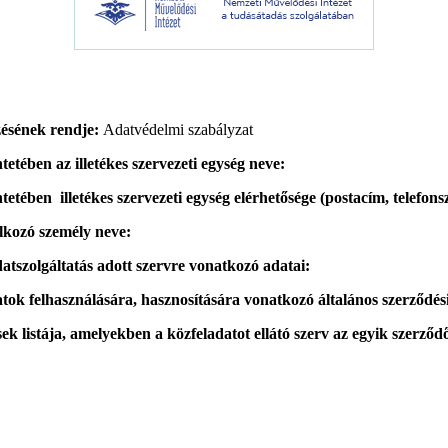
zésének rendje:
Adatvédelmi szabályzat
tében az illetékes szervezeti egység neve:
tében illetékes szervezeti egység elérhetősége (postacím, telefons
alkozó személy neve:
atszolgáltatás adott szervre vonatkozó adatai:
tok felhasználására, hasznosítására vonatkozó általános szerződési
 listája, amelyekben a közfeladatot ellátó szerv az egyik szerződő