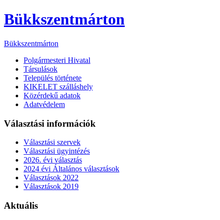
Bükkszentmárton
Bükkszentmárton
Polgármesteri Hivatal
Társulások
Település története
KIKELET szálláshely
Közérdekű adatok
Adatvédelem
Választási információk
Választási szervek
Választási ügyintézés
2026. évi választás
2024 évi Általános választások
Választások 2022
Választások 2019
Aktuális